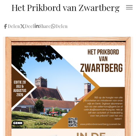
Het Prikbord van
Zwartberg
Ga
direct
naar
Delen
Deel
Share
Delen
de
hoofdinhoud